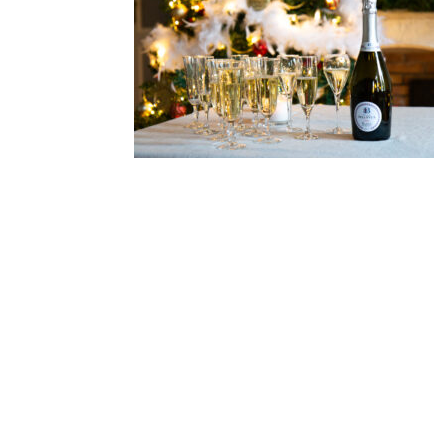
Derniers
articles
VIVA ITALIA! Freitag, 27.
Juni 2025
Herzlich willkommen in
unserer neuen E-
Boutique!