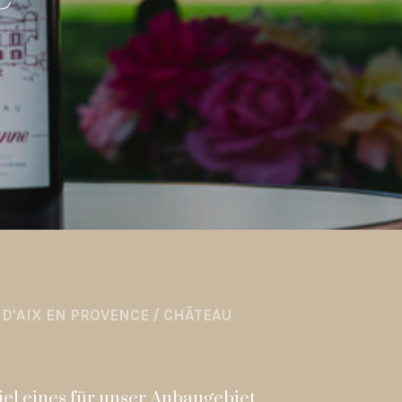
D'AIX EN PROVENCE
/
CHÂTEAU
iel eines für unser Anbaugebiet