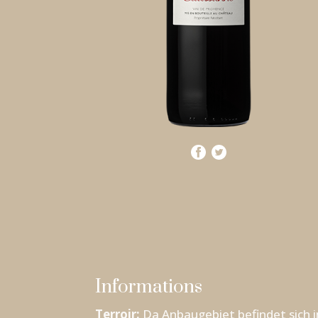
Informations
Terroir:
Da Anbaugebiet befindet sich i