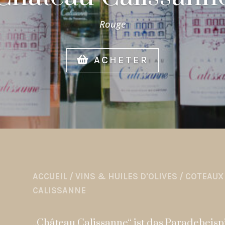
Rouge
ACHETER
ACCUEIL
/
VINS & HUILES D'OLIVES
/
COTEAUX 
CALISSANNE
„Château Calissanne“ ist das Paradebeisp