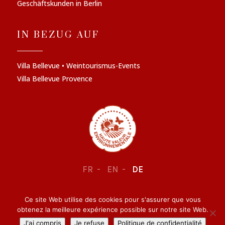
Geschäftskunden in Berlin
IN BEZUG AUF
Villa Bellevue • Weintourismus-Events
Villa Bellevue Provence
FR
EN
DE
Ce site Web utilise des cookies pour s'assurer que vous
RECHTLICHE INFORMATIONEN
–
VERTRAULICHKEIT
obtenez la meilleure expérience possible sur notre site Web.
J'ai compris
Je refuse
Politique de confidentialité