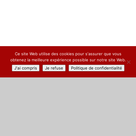
Ce site Web utilise des cookies pour s'assurer que vous
;
obtenez la meilleure expérience possible sur notre site Web.
J'ai compris
Je refuse
Politique de confidentialité
HOMMAGE À LA BONNE
MÈRE
Since 1853, Château Calissanne has shared a