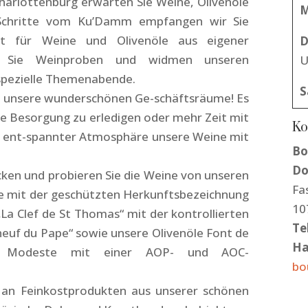
harlottenburg erwarten Sie Weine, Olivenöle
M
 Schritte vom Ku’Damm empfangen wir Sie
ft für Weine und Olivenöle aus eigener
D
ür Sie Weinproben und widmen unseren
U
spezielle Themenabende.
S
ch unsere wunderschönen Ge-schäftsräume! Es
eine Besorgung zu erledigen oder mehr Zeit mit
Ko
nd ent-spannter Atmosphäre unsere Weine mit
Bo
Do
cken und probieren Sie die Weine von unseren
Fa
e mit der geschützten Herkunftsbezeichnung
10
La Clef de St Thomas“ mit der kontrollierten
Tel
uf du Pape“ sowie unsere Olivenöle Font de
Ha
te Modeste mit einer AOP- und AOC-
bo
l an Feinkostprodukten aus unserer schönen