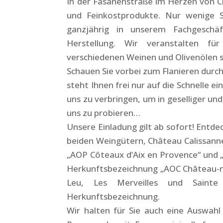
In der Fasanenstraße im Herzen von C
und Feinkostprodukte. Nur wenige
ganzjährig in unserem Fachgeschä
Herstellung. Wir veranstalten f
verschiedenen Weinen und Olivenölen 
Schauen Sie vorbei zum Flanieren dur
steht Ihnen frei nur auf die Schnelle 
uns zu verbringen, um in geselliger u
uns zu probieren…
Unsere Einladung gilt ab sofort! Entde
beiden Weingütern, Château Calissann
„AOP Côteaux d’Aix en Provence“ und „
Herkunftsbezeichnung „AOC Château-ne
Leu, Les Merveilles und Sain
Herkunftsbezeichnung.
Wir halten für Sie auch eine Auswah