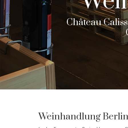
Wein
Château Caliss
Weinhandlung Berli