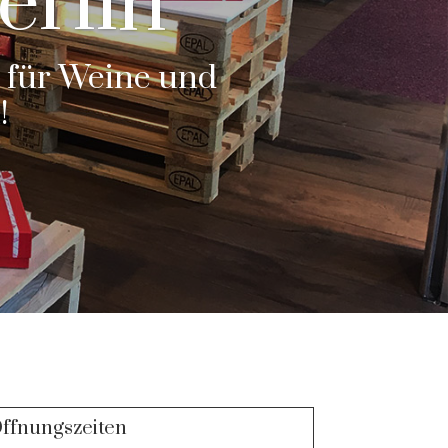
erlin
t für Weine und
!
ffnungszeiten