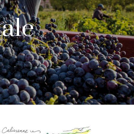
r
ale