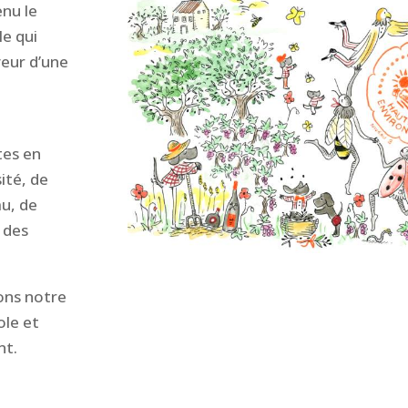
enu le
le qui
eur d’une
tes en
ité, de
au, de
é des
ons notre
ole et
nt.