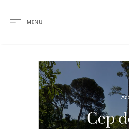
MENU
Ac
Cep de