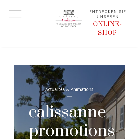
ENTDECKEN SIE
UNSEREN
ONLINE-
SHOP
Actualités & Animations
calissanne-
promotions-