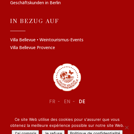
Geschäftskunden in Berlin
IN BEZUG AUF
Villa Bellevue • Weintourismus-Events
Villa Bellevue Provence
FR
EN
DE
Ce site Web utilise des cookies pour s'assurer que vous
RECHTLICHE INFORMATIONEN
–
VERTRAULICHKEIT
obtenez la meilleure expérience possible sur notre site Web.
J'ai compris
Je refuse
Politique de confidentialité