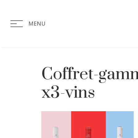
MENU
Coffret-ga
x3-vins