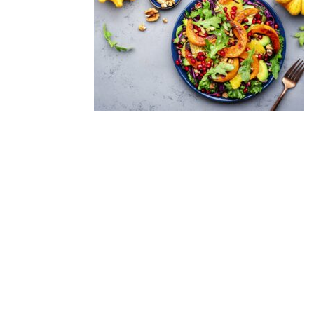
Derniers
articles
VIVA ITALIA! Freitag, 27.
Juni 2025
Herzlich willkommen in
unserer neuen E-
Boutique!