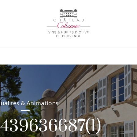
tualités & Animations
1439636687(1)-