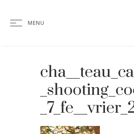
MENU
cha__teau_ca
_shooting_co
_7_fe__vrier