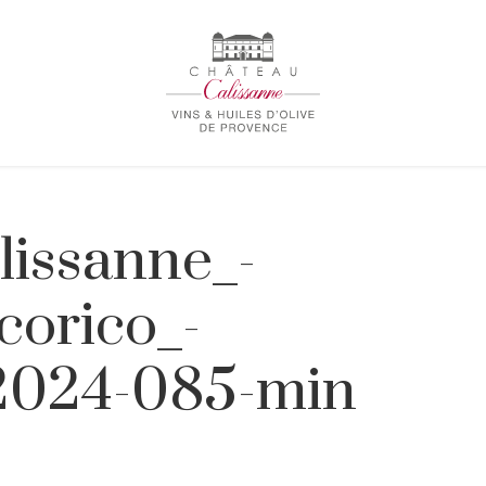
lissanne_-
corico_-
_2024-085-min