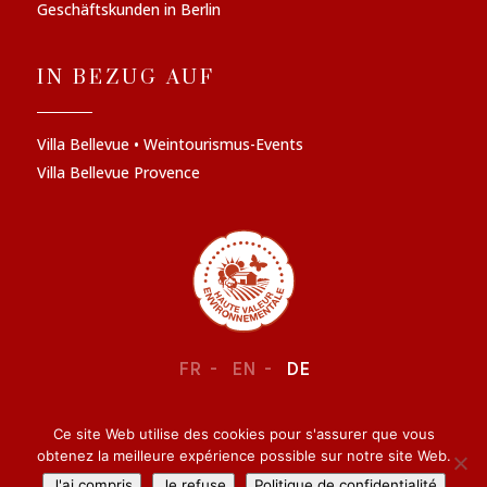
Geschäftskunden in Berlin
IN BEZUG AUF
Villa Bellevue • Weintourismus-Events
Villa Bellevue Provence
FR
EN
DE
Ce site Web utilise des cookies pour s'assurer que vous
RECHTLICHE INFORMATIONEN
–
VERTRAULICHKEIT
obtenez la meilleure expérience possible sur notre site Web.
J'ai compris
Je refuse
Politique de confidentialité