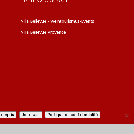
IN BEZUG AUF
Villa Bellevue • Weintourismus-Events
Villa Bellevue Provence
 compris
Je refuse
Politique de confidentialité