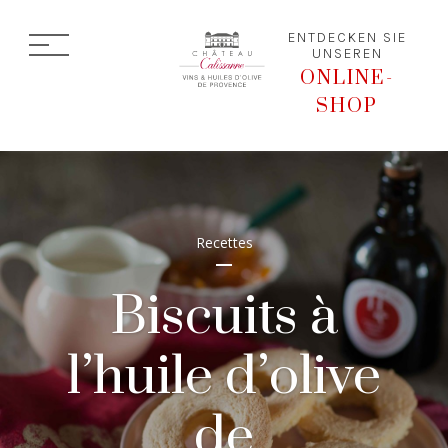
ENTDECKEN SIE
UNSEREN
ONLINE-
SHOP
Recettes
Biscuits à
l’huile d’olive
de