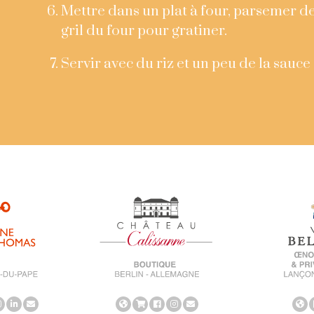
Mettre dans un plat à four, parsemer d
gril du four pour gratiner.
Servir avec du riz et un peu de la sauce