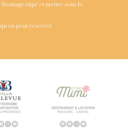
e fromage râpé et mettre sous le
 qu’on peut réserver.