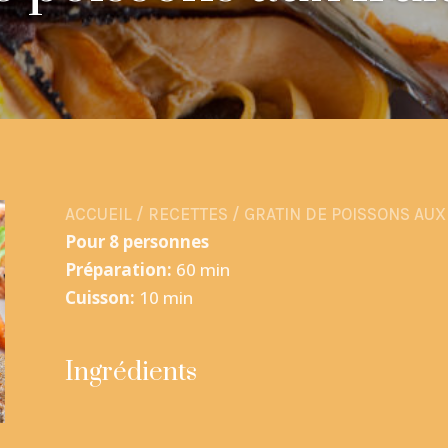
ACCUEIL
/
RECETTES
/
GRATIN DE POISSONS AUX
Pour 8 personnes
Préparation:
60 min
Cuisson:
10 min
Ingrédients