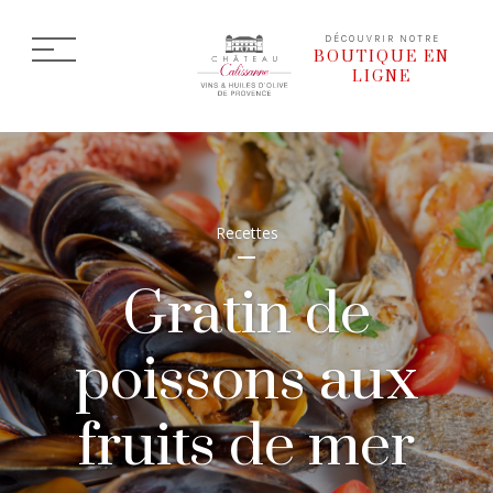
DÉCOUVRIR NOTRE
BOUTIQUE EN
LIGNE
Recettes
Gratin de
poissons aux
fruits de mer