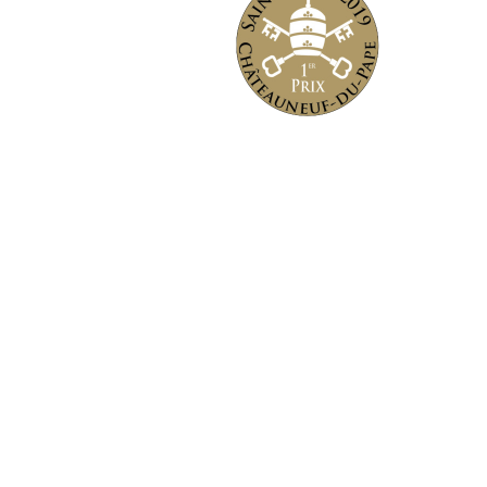
Derniers
articles
VIVA ITALIA! Freitag, 27.
Juni 2025
Herzlich willkommen in
unserer neuen E-
Boutique!
EssPress