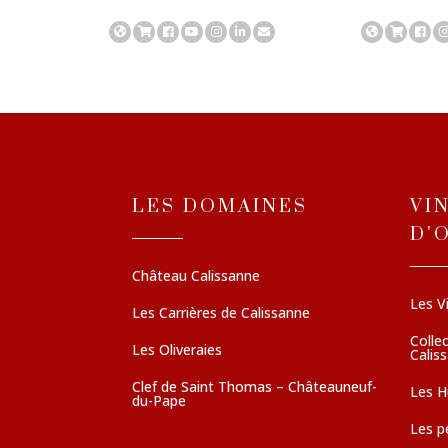
LES DOMAINES
VI
D'
Château Calissanne
Les V
Les Carrières de Calissanne
Colle
Les Oliveraies
Calis
Clef de Saint Thomas – Châteauneuf-
Les Hu
du-Pape
Les pé