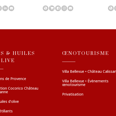
NS & HUILES
ŒNOTOURISME
OLIVE
Villa Bellevue • Château Calissa
ins de Provence
Villa Bellevue • Évènements
œnotourisme
ction Cocorico Château
sanne
Privatisation
iles d’olive
tillants