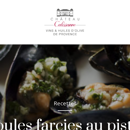
Recettes
ules farcies au pis