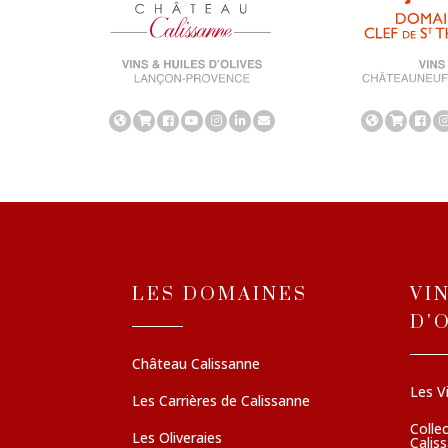
LES DOMAINES
VI
D'
Château Calissanne
Les V
Les Carrières de Calissanne
Colle
Les Oliveraies
Calis