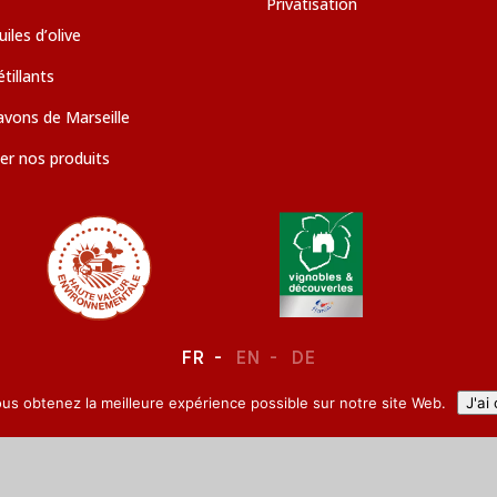
Privatisation
iles d’olive
tillants
avons de Marseille
er nos produits
FR
EN
DE
ous obtenez la meilleure expérience possible sur notre site Web.
J'ai
LEGAL NOTICE
–
CONFIDENTIALITY