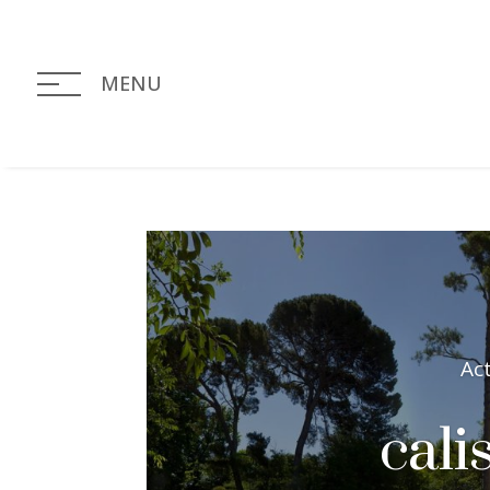
MENU
Ac
cali