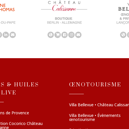
NS & HUILES
ŒNOTOURISME
OLIVE
Villa Bellevue • Château Calissa
ins de Provence
Villa Bellevue • Évènements
œnotourisme
ction Cocorico Château
sanne