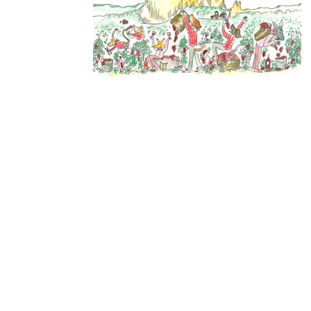
Derniers
articles
🐾 Votez pour le Wine
Dogs in Provence 2026
Wine Dogs in Provence
2026
Afterwork « sunset
vibes » | Jeudi 30 juillet
2026