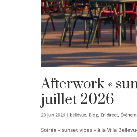
Afterwork « sun
juillet 2026
20 Juin 2026
|
bellevue
,
Blog
,
En direct
,
Événem
Soirée « sunset vibes » à la Villa Belle