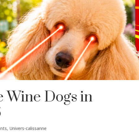
le Wine Dogs in
6
nts
,
Univers-calissanne