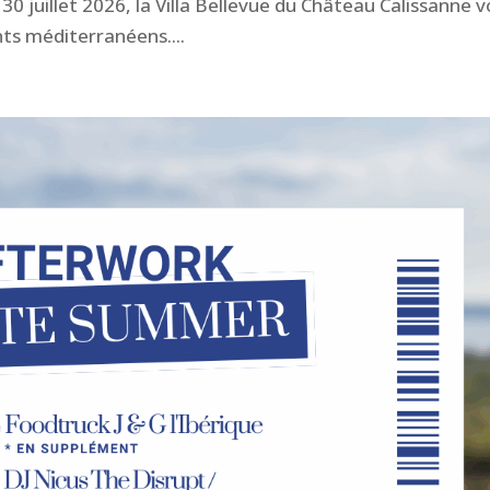
i 30 juillet 2026, la Villa Bellevue du Château Calissanne 
nts méditerranéens....