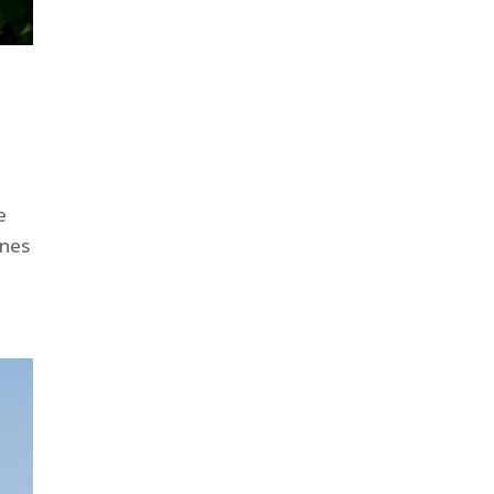
e
gnes