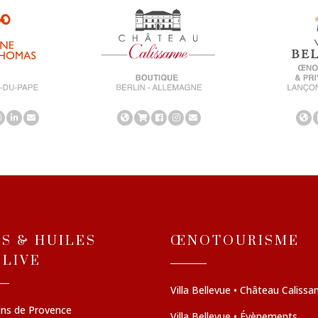
NS & HUILES
ŒNOTOURISME
OLIVE
Villa Bellevue • Château Calissa
ins de Provence
Villa Bellevue • Évènements