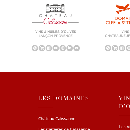
LES DOMAINES
VI
D'
Château Calissanne
Les V
Les Carrières de Calissanne