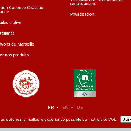
œnotourisme
ction Cocorico Château
sanne
Privatisation
iles d’olive
tillants
avons de Marseille
er nos produits
FR
EN
DE
ous obtenez la meilleure expérience possible sur notre site Web.
J'ai
LEGAL NOTICE
–
CONFIDENTIALITY