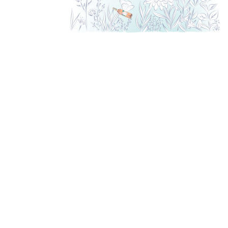
Derniers
articles
VIVA ITALIA! Freitag, 27.
Juni 2025
Herzlich willkommen in
unserer neuen E-
Boutique!
EssPress
Instagram & Château
Calissanne aus der