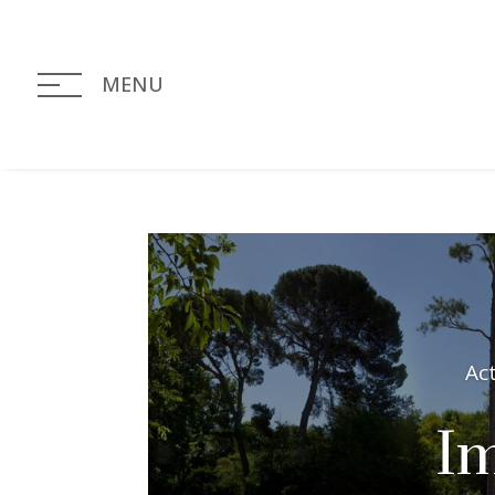
MENU
Ac
I