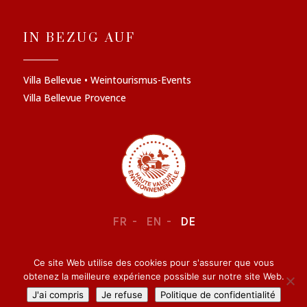
IN BEZUG AUF
Villa Bellevue • Weintourismus-Events
Villa Bellevue Provence
FR
EN
DE
Ce site Web utilise des cookies pour s'assurer que vous
RECHTLICHE INFORMATIONEN
–
VERTRAULICHKEIT
obtenez la meilleure expérience possible sur notre site Web.
J'ai compris
Je refuse
Politique de confidentialité