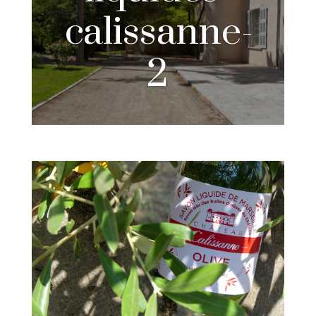
calissanne-
2