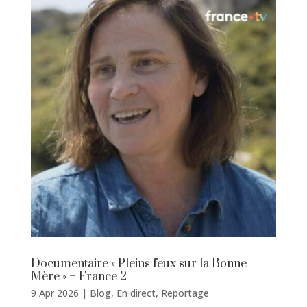
Documentaire « Pleins feux sur la Bonne
Mère » – France 2
9 Apr 2026
|
Blog
,
En direct
,
Reportage