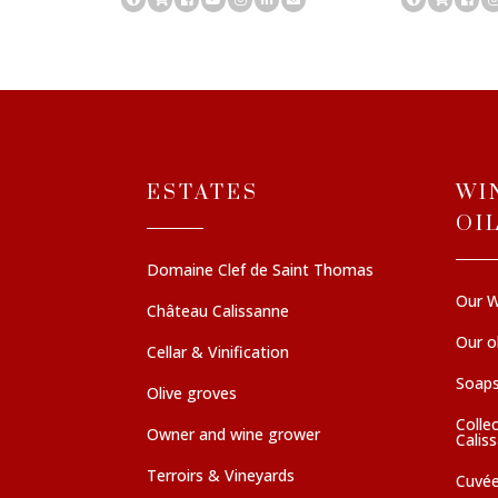
ESTATES
WI
OI
Domaine Clef de Saint Thomas
Our W
Château Calissanne
Our ol
Cellar & Vinification
Soaps
Olive groves
Colle
Owner and wine grower
Calis
Terroirs & Vineyards
Cuvé