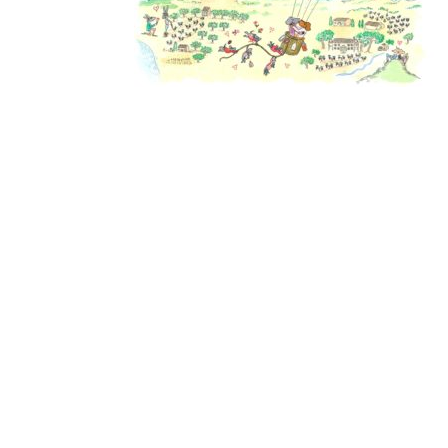
Derniers
articles
Afterwork Mexicain
| Jeudi 25 juin 2026
Documentaire « Pleins
feux sur la Bonne Mère
» – France 2
Médaillés au Concours
Général Agricole 2026