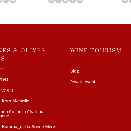
NES & OLIVES
WINE TOURISM
LS
Blog
ines
Private event
ive oils
 from Marseille
ction Cocorico Château
sanne
e Hommage à la Bonne Mère