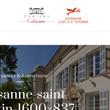
tualités & Animations
ssanne-saint-
tin-1600×837