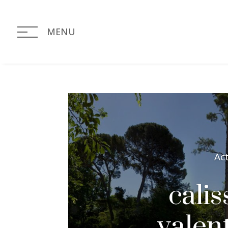
MENU
Ac
cali
valen