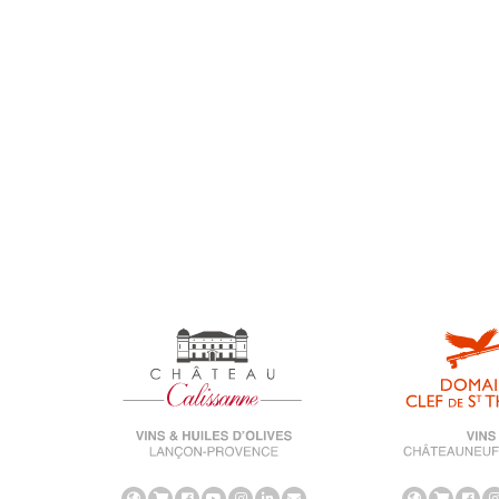
Medal
Reportage
Salon
Uncategorized
universe-calissanne