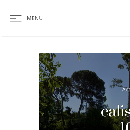
MENU
Ac
cali
1