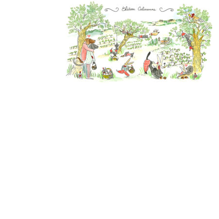
Derniers
articles
Afterwork Mexicain
| Jeudi 25 juin 2026
Documentaire « Pleins
feux sur la Bonne Mère