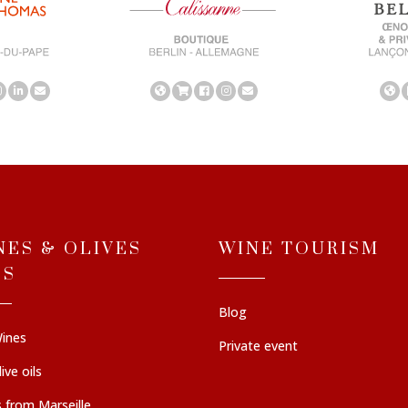
NES & OLIVES
WINE TOURISM
LS
Blog
ines
Private event
ive oils
 from Marseille