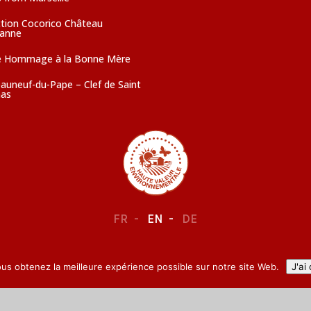
ction Cocorico Château
sanne
e Hommage à la Bonne Mère
auneuf-du-Pape – Clef de Saint
as
FR
EN
DE
LEGAL NOTICE
–
CONFIDENTIALITY
ous obtenez la meilleure expérience possible sur notre site Web.
J'ai