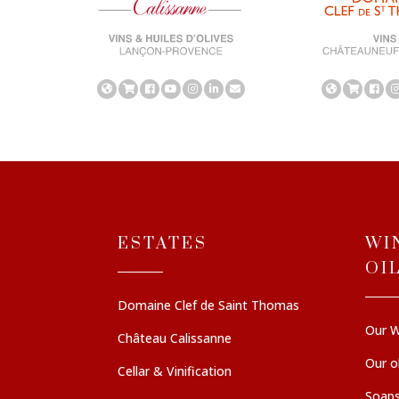
ESTATES
WI
OI
Domaine Clef de Saint Thomas
Our W
Château Calissanne
Our ol
Cellar & Vinification
Soaps