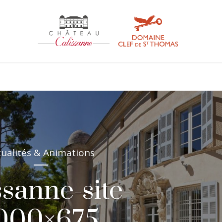
tualités & Animations
ssanne-site-
000×675