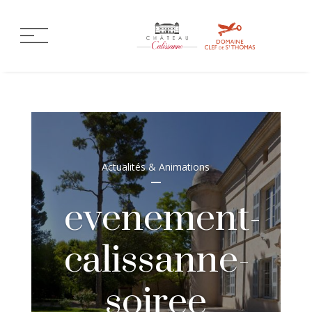
Actualités & Animations
evenement-
calissanne-
soiree