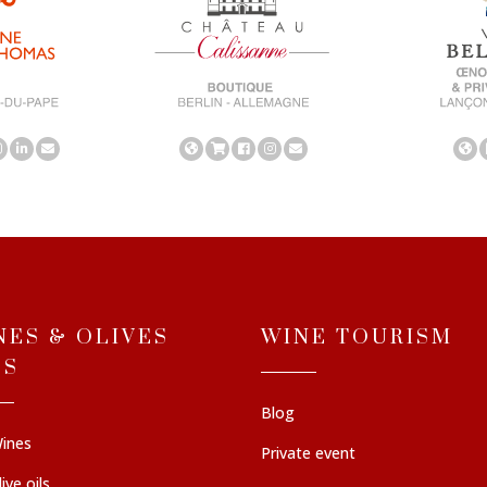
NES & OLIVES
WINE TOURISM
LS
Blog
ines
Private event
ive oils