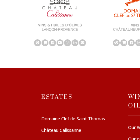
ESTATES
WI
OI
Domaine Clef de Saint Thomas
Our W
Château Calissanne
Our ol