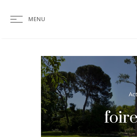
MENU
Ac
foir