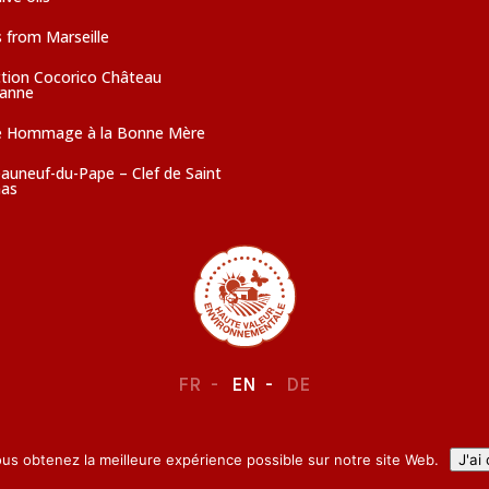
 from Marseille
ction Cocorico Château
sanne
e Hommage à la Bonne Mère
auneuf-du-Pape – Clef de Saint
as
FR
EN
DE
LEGAL NOTICE
–
CONFIDENTIALITY
ous obtenez la meilleure expérience possible sur notre site Web.
J'ai