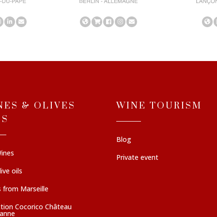
NES & OLIVES
WINE TOURISM
LS
Blog
ines
Private event
ive oils
 from Marseille
ction Cocorico Château
sanne