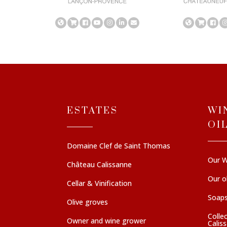
ESTATES
WI
OI
Domaine Clef de Saint Thomas
Our W
Château Calissanne
Our ol
Cellar & Vinification
Soaps
Olive groves
Colle
Owner and wine grower
Calis