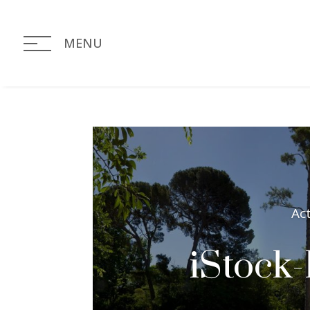
MENU
Ac
iStock-