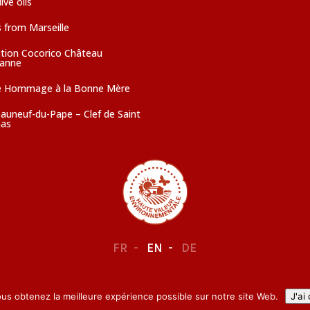
ive oils
 from Marseille
ction Cocorico Château
sanne
e Hommage à la Bonne Mère
auneuf-du-Pape – Clef de Saint
as
FR
EN
DE
LEGAL NOTICE
–
CONFIDENTIALITY
ous obtenez la meilleure expérience possible sur notre site Web.
J'ai