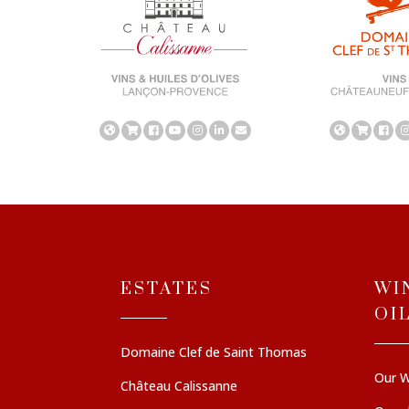
ESTATES
WI
OI
Domaine Clef de Saint Thomas
Our W
Château Calissanne