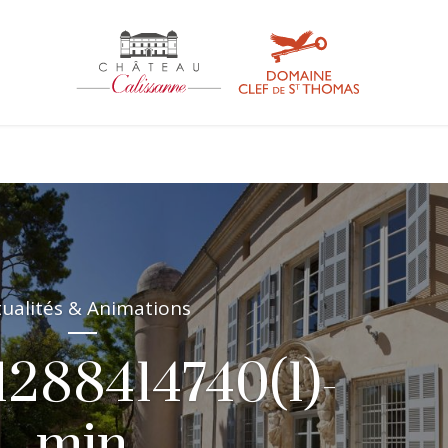
tualités & Animations
1288414740(1)-
min