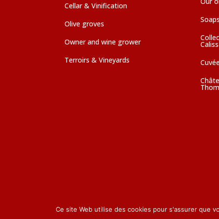
Our ol
Cellar & Vinification
Soaps
Olive groves
Colle
Owner and wine grower
Calis
Terroirs & Vineyards
Cuvé
Châte
Thom
Ce site Web utilise des cookies pour s'assurer que v