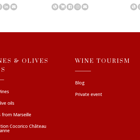
NES & OLIVES
WINE TOURISM
LS
Blog
ines
Private event
ive oils
 from Marseille
ction Cocorico Château
sanne