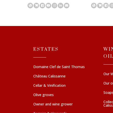
ESTATES
WI
OI
Domaine Clef de Saint Thomas
Our W
Château Calissanne
Our ol
Cellar & Vinification
Soaps
Olive groves
Colle
Owner and wine grower
Calis