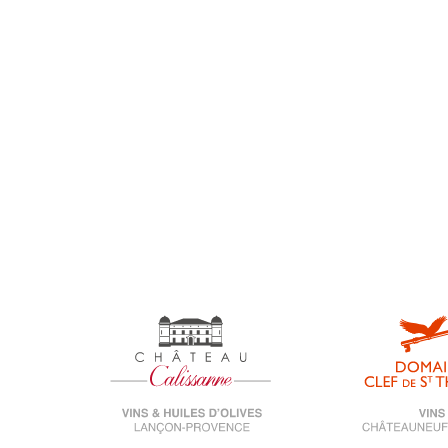
Medal
Reportage
Salon
Uncategorized
universe-calissanne