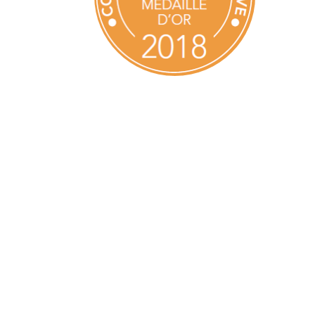
Derniers
articles
Afterwork Mexicain
| Jeudi 25 juin 2026
Documentaire « Pleins
feux sur la Bonne Mère
» – France 2
Médaillés au Concours
Général Agricole 2026