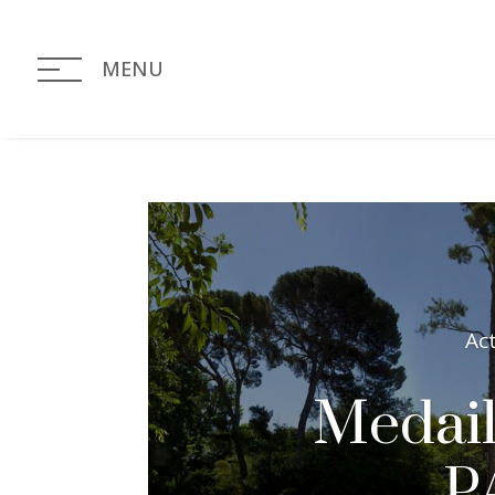
MENU
Ac
Medail
P