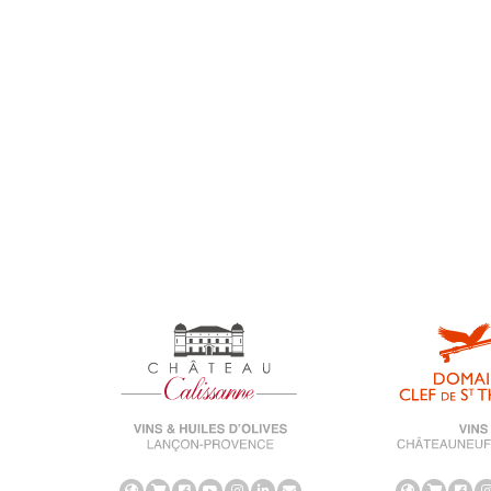
Medal
Reportage
Salon
Uncategorized
universe-calissanne