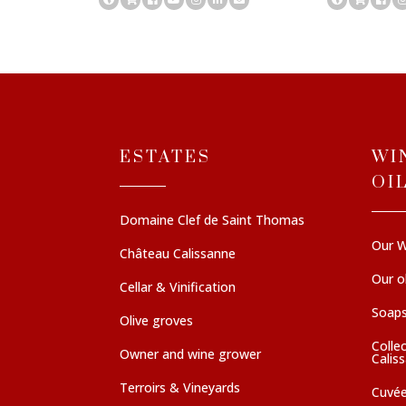
ESTATES
WI
OI
Domaine Clef de Saint Thomas
Our W
Château Calissanne
Our ol
Cellar & Vinification
Soaps
Olive groves
Colle
Owner and wine grower
Calis
Terroirs & Vineyards
Cuvé