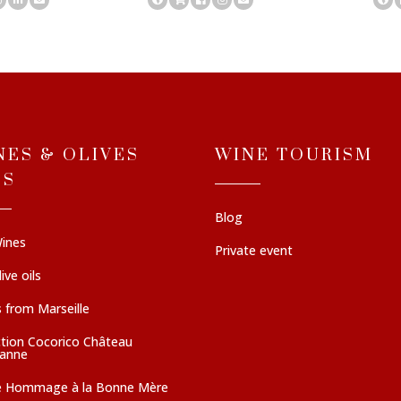
NES & OLIVES
WINE TOURISM
LS
Blog
ines
Private event
ive oils
 from Marseille
ction Cocorico Château
sanne
e Hommage à la Bonne Mère