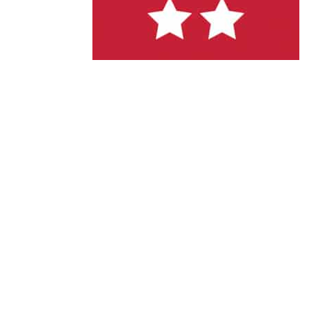
Derniers
articles
Afterwork Mexicain
| Jeudi 25 juin 2026
Documentaire « Pleins
feux sur la Bonne Mère
» – France 2
Médaillés au Concours
Général Agricole 2026