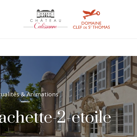
tualités & Animations
chette-2-etoile