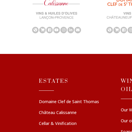
ESTATES
WI
OI
Domaine Clef de Saint Thomas
Our W
Château Calissanne
Our ol
Cellar & Vinification
Soaps