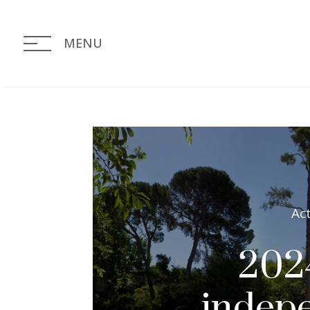
MENU
Ac
202
indep