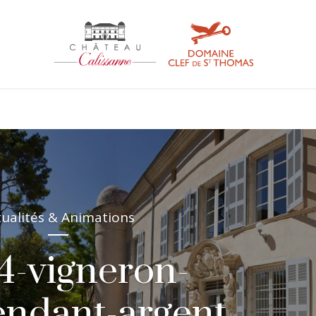
tualités & Animations
4-vigneron-
endant-argent