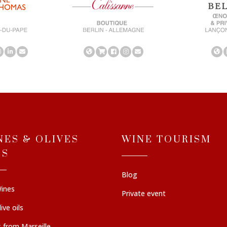
NES & OLIVES
WINE TOURISM
LS
Blog
ines
Private event
ive oils
 from Marseille