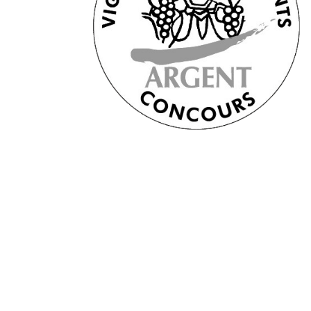
Derniers
articles
Afterwork Mexicain
| Jeudi 25 juin 2026
Documentaire « Pleins
feux sur la Bonne Mère