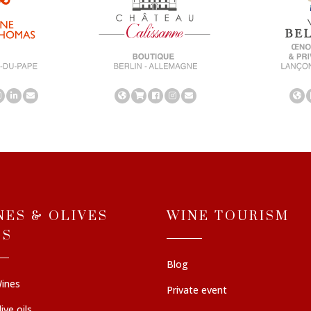
NES & OLIVES
WINE TOURISM
LS
Blog
ines
Private event
ive oils