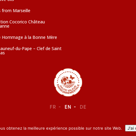
 from Marseille
ction Cocorico Château
sanne
e Hommage à la Bonne Mère
auneuf-du-Pape – Clef de Saint
as
FR
EN
DE
LEGAL NOTICE
–
CONFIDENTIALITY
ous obtenez la meilleure expérience possible sur notre site Web.
J'ai