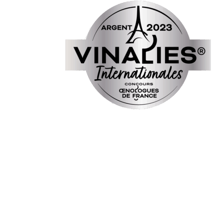
Derniers
articles
Afterwork Mexicain
| Jeudi 25 juin 2026
Documentaire « Pleins