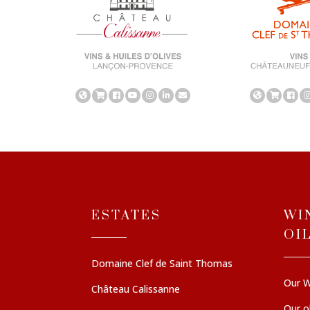
ESTATES
WI
OI
Domaine Clef de Saint Thomas
Our W
Château Calissanne
Our ol