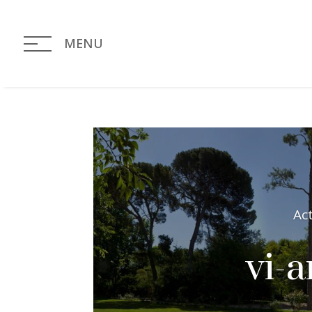
MENU
Ac
vi-