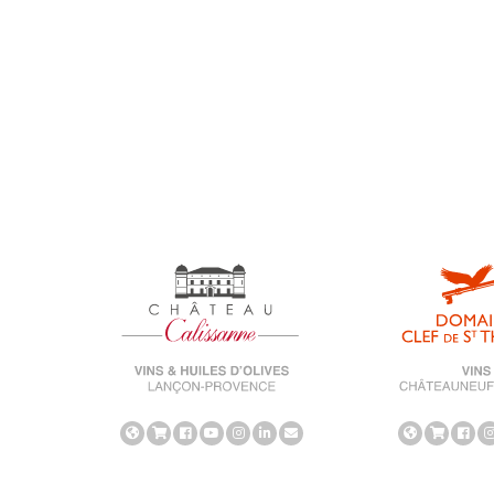
Salon
Uncategorized
universe-calissanne