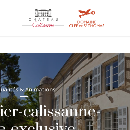
tualités & Animations
ier-calissanne-
e-exclusive