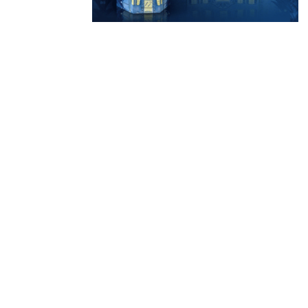
Derniers
articles
Afterwork Mexicain
| Jeudi 25 juin 2026
Documentaire « Pleins
feux sur la Bonne Mère
» – France 2
Médaillés au Concours
Général Agricole 2026
Gold Medal Winners at
the 2026 Région Sud