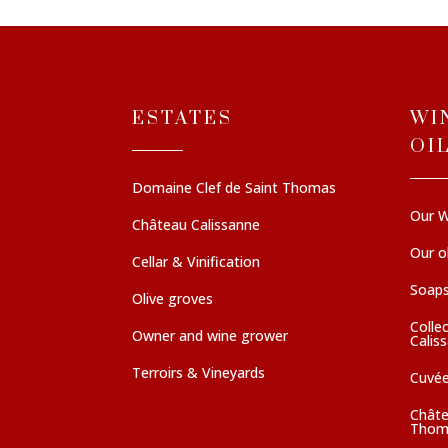
ESTATES
WI
OI
Domaine Clef de Saint Thomas
Our W
Château Calissanne
Our ol
Cellar & Vinification
Soaps
Olive groves
Colle
Owner and wine grower
Calis
Terroirs & Vineyards
Cuvé
Châte
Thom