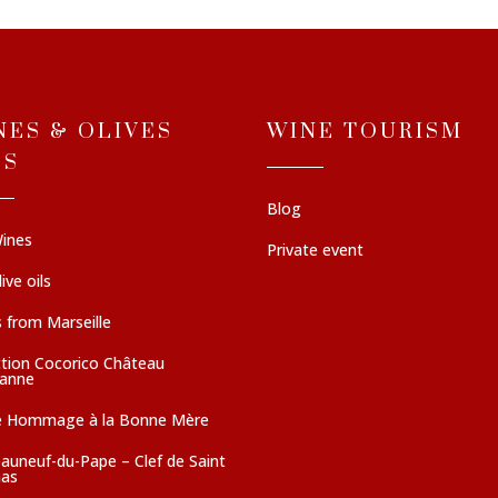
NES & OLIVES
WINE TOURISM
LS
Blog
ines
Private event
ive oils
 from Marseille
ction Cocorico Château
sanne
e Hommage à la Bonne Mère
auneuf-du-Pape – Clef de Saint
as