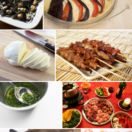
Terre
Terre
Entrée
Plat
Terre
Terre
Accompagnement
Plat
Terre
Terre
Plat
Plat