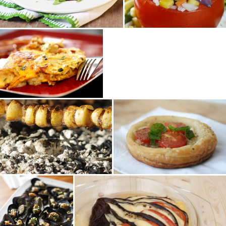
Terre
Terre
Entrée
Plat
Plat
Terre
Terre
Plat
Plat
Terre
Terre
Entrée
Plat
Plat