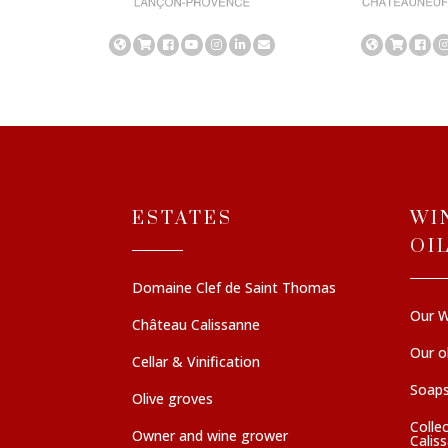
ESTATES
WI
OI
Domaine Clef de Saint Thomas
Our W
Château Calissanne
Our ol
Cellar & Vinification
Soaps
Olive groves
Colle
Owner and wine grower
Calis