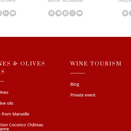
NES & OLIVES
WINE TOURISM
LS
Blog
ines
Private event
ive oils
 from Marseille
ction Cocorico Château
sanne