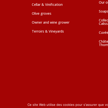
Our ol
Cellar & Vinification
Soaps
Olive groves
Colle
Owner and wine grower
Calis
Terroirs & Vineyards
Cuvé
Châte
Thom
Ce site Web utilise des cookies pour s'assurer que v