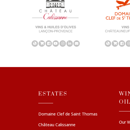
ESTATES
WI
OI
Domaine Clef de Saint Thomas
Our W
Château Calissanne