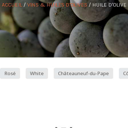
ACCUEIL
/
VINS & HUILES D'OLIVES
/
HUILE D'OLIVE
Rosé
White
Châteauneuf-du-Pape
Cô