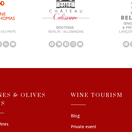
NES & OLIVES
WINE TOURISM
LS
Blog
ines
Private event