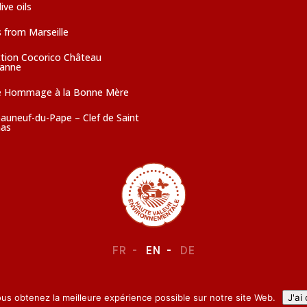
ive oils
 from Marseille
ction Cocorico Château
sanne
e Hommage à la Bonne Mère
auneuf-du-Pape – Clef de Saint
as
FR
EN
DE
LEGAL NOTICE
–
CONFIDENTIALITY
ous obtenez la meilleure expérience possible sur notre site Web.
J'ai