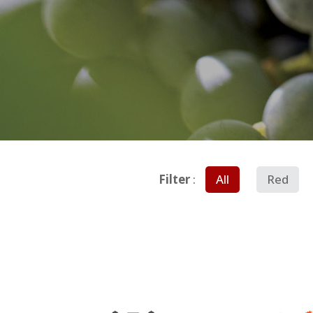
Filter
:
All
Red