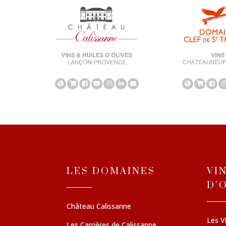
LES DOMAINES
VI
D'
Château Calissanne
Les V
Les Carrières de Calissanne