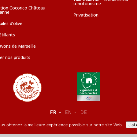
œnotourisme
ction Cocorico Château
sanne
Privatisation
iles d’olive
tillants
avons de Marseille
er nos produits
FR
EN
DE
ous obtenez la meilleure expérience possible sur notre site Web.
J'ai
LEGAL NOTICE
–
CONFIDENTIALITY