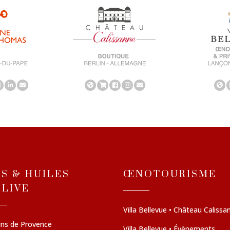
NS & HUILES
ŒNOTOURISME
OLIVE
Villa Bellevue • Château Calissa
ins de Provence
Villa Bellevue • Évènements