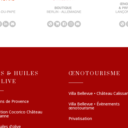
NS & HUILES
ŒNOTOURISME
OLIVE
Villa Bellevue • Château Calissa
ins de Provence
Villa Bellevue • Évènements
œnotourisme
ction Cocorico Château
sanne
Privatisation
iles d’olive