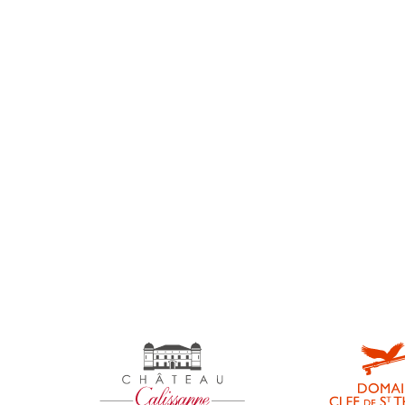
home
Non classifié(e)
Nouveautés
Presse
Récompenses
Reportages
Univers-calissanne