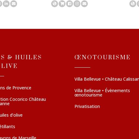
NS & HUILES
ŒNOTOURISME
OLIVE
Villa Bellevue • Château Calissa
ins de Provence
Villa Bellevue • Évènements
œnotourisme
ction Cocorico Château
sanne
Privatisation
iles d’olive
tillants
avons de Marseille