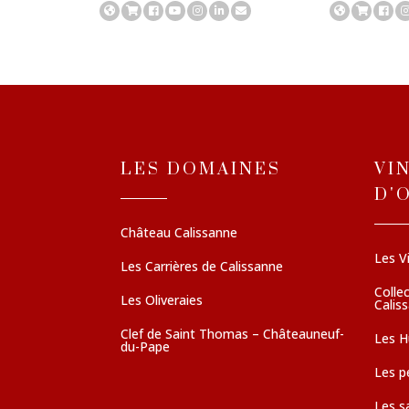
LES DOMAINES
VI
D'
Château Calissanne
Les V
Les Carrières de Calissanne
Colle
Les Oliveraies
Calis
Clef de Saint Thomas – Châteauneuf-
Les Hu
du-Pape
Les pé
Les s