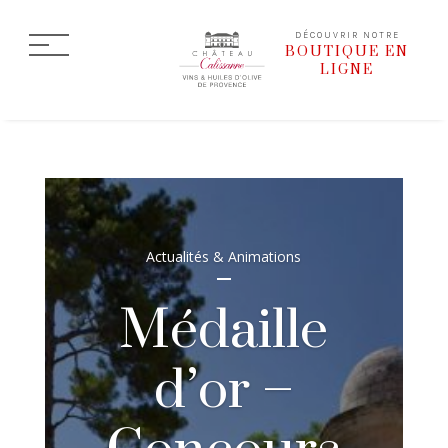
DÉCOUVRIR NOTRE
BOUTIQUE EN
LIGNE
Actualités & Animations
Médaille
d’or –