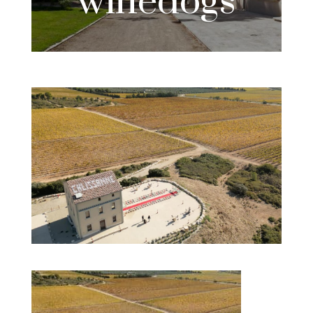
winedogs