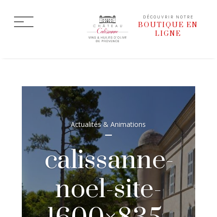
DÉCOUVRIR NOTRE
BOUTIQUE EN
LIGNE
Actualités & Animations
calissanne-
noel-site-