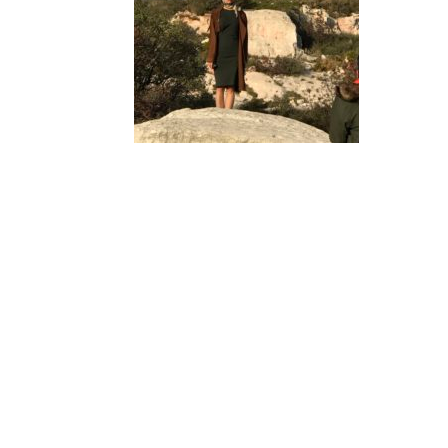
Derniers
articles
🐾 Votez pour le Wine
Dogs in Provence 2026
Wine Dogs in Provence
2026
Afterwork « sunset
vibes » | Jeudi 30 juillet