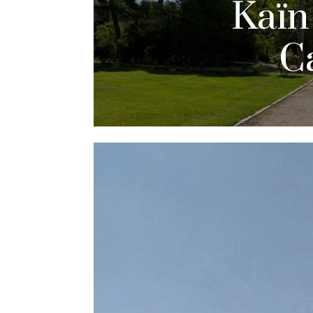
Kaïn
C