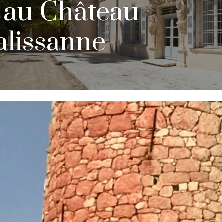
 au Château
alissanne