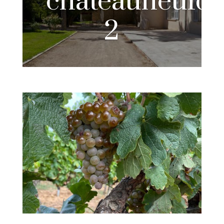
chateauneufd
2