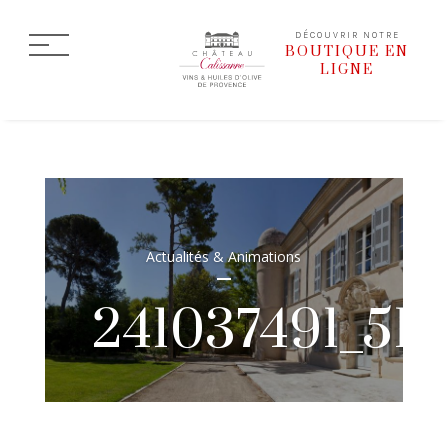
DÉCOUVRIR NOTRE
BOUTIQUE EN
LIGNE
Actualités & Animations
241037491_51