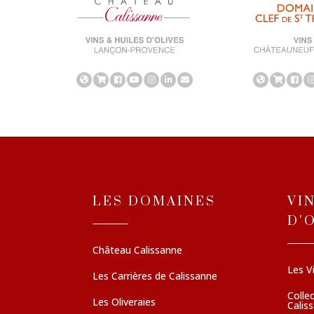
LES DOMAINES
VI
D'
Château Calissanne
Les V
Les Carrières de Calissanne
Colle
Les Oliveraies
Calis