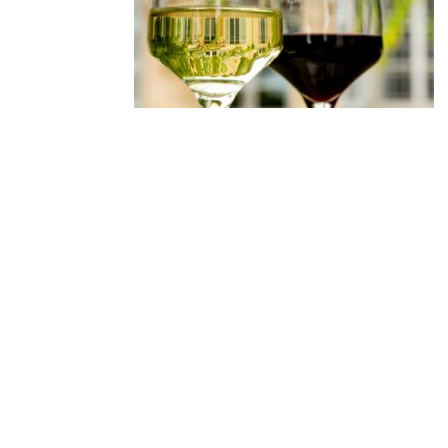
Derniers
articles
🐾 Votez pour le Wine
Dogs in Provence 2026
Wine Dogs in Provence
2026
Afterwork « sunset
vibes » | Jeudi 30 juillet
2026