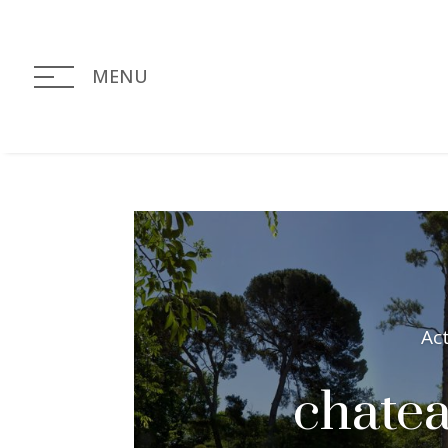
MENU
Ac
chatea