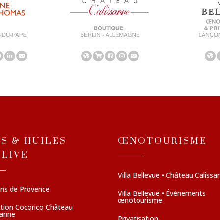
NS & HUILES
ŒNOTOURISME
OLIVE
Villa Bellevue • Château Calissa
ins de Provence
Villa Bellevue • Évènements
œnotourisme
ction Cocorico Château
sanne
Privatisation